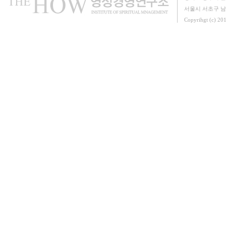
서울시 서초구 남부
Copyrihgt (c) 20