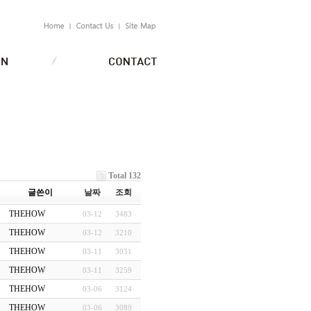
Total 132
글쓴이
날짜
조회
THEHOW
03-12
3483
THEHOW
03-12
3210
THEHOW
03-11
3031
THEHOW
03-11
3259
THEHOW
03-06
3124
THEHOW
03-06
3089