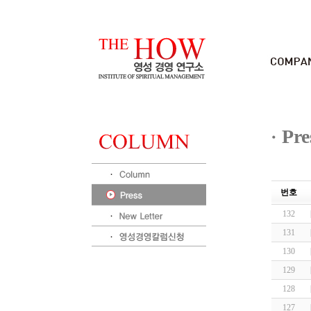
Pre
번호
132
131
130
129
128
127